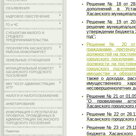
ПОСЕЛЕНИЯ
Решение № 18 от 28.
дополнений в Устав
ОБЪЯВЛЕНИЯ
Хасанского муниципаль
КАДРОВОЕ ОБЕСПЕЧЕНИЕ
Решение № 19 от 20.
ГО и ЧС
решение муниципальног
утверждении бюджета Х
СУБЪЕКТАМ МАЛОГО И
год";
СРЕДНЕГО
ПРЕДПРИНИМАТЕЛЬСТВА
Решение № 20 от 0
ПРОКУРАТУРА ХАСАНСКОГО
гражданами, претен
РАЙОНА ИНФОРМИРУЕТ
должностей на постоян
городского поселени
ЗЕМЕЛЬНЫЕ ОТНОШЕНИЯ
должности на постоян
городского поселени
МУНИЦИПАЛЬНЫЙ КОМИТЕТ
ХАСАНСКОГО ГОРОДСКОГО
имуществе и обязате
ПОСЕЛЕНИЯ
также о доходах, рас
имущественного хар
МКУ "ХОЗУ АДМИНИСТРАЦИИ
ХГП"
несовершеннолетних д
Решение № 21 от 01.09
НАЛОГИ И НАЛОГООБЛАЖЕНИЕ
"О проведении атт
АНКЕТИРОВАНИЕ
Хасанского городского 
ИНФОРМАЦИЯ О РЕЗУЛЬТАТАХ
Решение № 22 от 28.11
ПРОВЕРОК, ПРОВЕДЁННЫХ В
Хасанского городского
АДМИНИСТРАЦИИ ХАСАНСКОГО
ГОРОДСКОГО ПОСЕЛЕНИЯ
Решение № 23 от 29.11
Памятки
бюджета Хасанского 