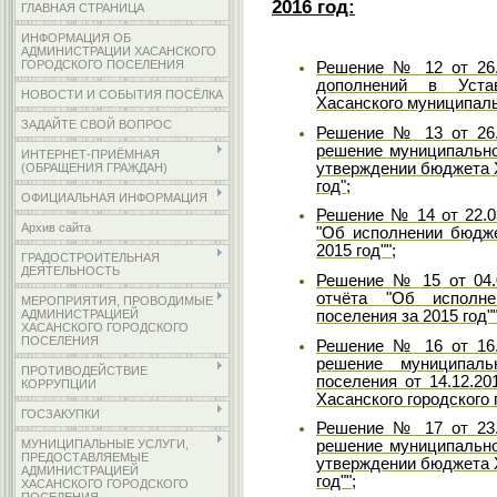
2016 год:
ГЛАВНАЯ СТРАНИЦА
ИНФОРМАЦИЯ ОБ
АДМИНИСТРАЦИИ ХАСАНСКОГО
ГОРОДСКОГО ПОСЕЛЕНИЯ
Решение № 12 от 26.
дополнений в Устав
НОВОСТИ И СОБЫТИЯ ПОСЁЛКА
Хасанского муниципаль
ЗАДАЙТЕ СВОЙ ВОПРОС
Решение № 13 от 26.
решение муниципальног
ИНТЕРНЕТ-ПРИЁМНАЯ
утверждении бюджета Х
(ОБРАЩЕНИЯ ГРАЖДАН)
год";
ОФИЦИАЛЬНАЯ ИНФОРМАЦИЯ
Решение № 14 от 22.03
Архив сайта
"Об исполнении бюдже
2015 год"";
ГРАДОСТРОИТЕЛЬНАЯ
ДЕЯТЕЛЬНОСТЬ
Решение № 15 от 04.0
отчёта "Об исполне
МЕРОПРИЯТИЯ, ПРОВОДИМЫЕ
поселения за 2015 год""
АДМИНИСТРАЦИЕЙ
ХАСАНСКОГО ГОРОДСКОГО
ПОСЕЛЕНИЯ
Решение № 16 от 16.
решение муниципальн
ПРОТИВОДЕЙСТВИЕ
поселения от 14.12.2
КОРРУПЦИИ
Хасанского городского 
ГОСЗАКУПКИ
Решение № 17 от 23.
МУНИЦИПАЛЬНЫЕ УСЛУГИ,
решение муниципальног
ПРЕДОСТАВЛЯЕМЫЕ
утверждении бюджета Х
АДМИНИСТРАЦИЕЙ
год"";
ХАСАНСКОГО ГОРОДСКОГО