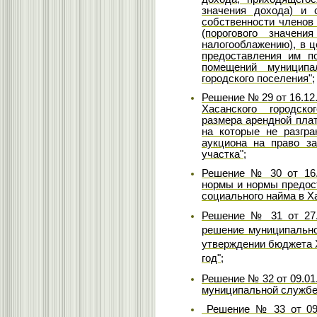
значения дохода) и 
собственности членов
(порогового значени
налогооблажению), в 
предоставления им п
помещений муниципа
городского поселения";
Решение № 29 от 16.12
Хасанского городск
размера арендной плат
на которые не разгр
аукциона на право з
участка";
Решение № 30 от 16.
нормы и нормы предос
социального найма в Х
Решение № 31 от 27.
решение муниципальног
утверждении бюджета Х
год";
Решение № 32 от 09.01
муниципальной службе 
Решение № 33 от 09.