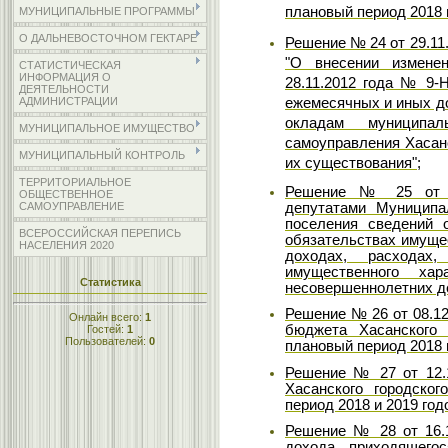
плановый период 2018 и
МУНИЦИПАЛЬНЫЕ ПРОГРАММЫ
О ДАЛЬНЕВОСТОЧНОМ ГЕКТАРЕ
Решение № 24 от 29.11
"О внесении измене
СТАТИСТИЧЕСКАЯ
ИНФОРМАЦИЯ О
28.11.2012 года № 9-
ДЕЯТЕЛЬНОСТИ
ежемесячных и иных д
АДМИНИСТРАЦИИ
окладам муниципал
МУНИЦИПАЛЬНОЕ ИМУЩЕСТВО
самоуправления Хасанс
МУНИЦИПАЛЬНЫЙ КОНТРОЛЬ
их существования";
ТЕРРИТОРИАЛЬНОЕ
Решение № 25 от 01
ОБЩЕСТВЕННОЕ
депутатами Муниципал
САМОУПРАВЛЕНИЕ
поселения сведений 
ВСЕРОССИЙСКАЯ ПЕРЕПИСЬ
обязательствах имущес
НАСЕЛЕНИЯ 2020
доходах, расходах
имущественного хар
Статистика
несовершеннолетних де
Решение № 26 от 08.12
Онлайн всего:
1
бюджета Хасанского 
Гостей:
1
Пользователей:
0
плановый период 2018 и
Решение № 27 от 12.
Хасанского городско
период 2018 и 2019 годо
Решение № 28 от 16.1
дохода, приходящегос