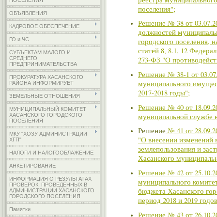
ПОСЕЛЕНИЯ
поселения";
ОБЪЯВЛЕНИЯ
Решение № 38 от 03.07.
КАДРОВОЕ ОБЕСПЕЧЕНИЕ
должностей муниципаль
ГО и ЧС
городского поселения, 
статей 8, 8.1, 12 Федера
СУБЪЕКТАМ МАЛОГО И
СРЕДНЕГО
273-ФЗ "О противодейст
ПРЕДПРИНИМАТЕЛЬСТВА
Решение № 38-1 от 03.07
ПРОКУРАТУРА ХАСАНСКОГО
муниципального имущест
РАЙОНА ИНФОРМИРУЕТ
2017-2018 годы";
ЗЕМЕЛЬНЫЕ ОТНОШЕНИЯ
Решение № 40 от 18.09.
МУНИЦИПАЛЬНЫЙ КОМИТЕТ
муниципальной службе в
ХАСАНСКОГО ГОРОДСКОГО
ПОСЕЛЕНИЯ
Решение
№ 41 от 28.09.
МКУ "ХОЗУ АДМИНИСТРАЦИИ
"О внесении изменений 
ХГП"
землепользования и зас
НАЛОГИ И НАЛОГООБЛАЖЕНИЕ
Хасанского муниципальн
АНКЕТИРОВАНИЕ
Решение № 42 от 25.10.2
ИНФОРМАЦИЯ О РЕЗУЛЬТАТАХ
муниципального комитета
ПРОВЕРОК, ПРОВЕДЁННЫХ В
бюджета Хасанского гор
АДМИНИСТРАЦИИ ХАСАНСКОГО
ГОРОДСКОГО ПОСЕЛЕНИЯ
период 2018 и 2019 годов
Памятки
Решение № 43 от 26.10.