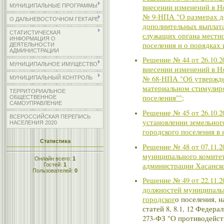
внесении изменений в Но
МУНИЦИПАЛЬНЫЕ ПРОГРАММЫ
№ 9-НПА "О размерах д
О ДАЛЬНЕВОСТОЧНОМ ГЕКТАРЕ
дополнительных выплат
СТАТИСТИЧЕСКАЯ
служащих органа местно
ИНФОРМАЦИЯ О
поселения и о порядках
ДЕЯТЕЛЬНОСТИ
АДМИНИСТРАЦИИ
Решение № 44 от 26.10.
МУНИЦИПАЛЬНОЕ ИМУЩЕСТВО
внесении изменений в Но
№ 68-НПА "Об утвержде
МУНИЦИПАЛЬНЫЙ КОНТРОЛЬ
материальном стимулиро
ТЕРРИТОРИАЛЬНОЕ
поселения""
;
ОБЩЕСТВЕННОЕ
САМОУПРАВЛЕНИЕ
Решение № 45 от 26.10.2
ВСЕРОССИЙСКАЯ ПЕРЕПИСЬ
установлении земельног
НАСЕЛЕНИЯ 2020
городского поселения в 
Статистика
Решение № 48 от 07.11.2
муниципального комитета
Онлайн всего:
1
администрации Хасанско
Гостей:
1
Пользователей:
0
Решение № 49 от 22.11.
должностей муниципаль
городског
о поселения, 
статей 8, 8.1, 12 Федера
273-ФЗ "О противодейст