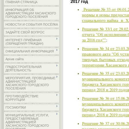
2017 год
ГЛАВНАЯ СТРАНИЦА
Решение № 33 от 09.01.
ИНФОРМАЦИЯ ОБ
АДМИНИСТРАЦИИ ХАСАНСКОГО
нормы и номы предоста
ГОРОДСКОГО ПОСЕЛЕНИЯ
социального найма в Ха
НОВОСТИ И СОБЫТИЯ ПОСЁЛКА
Решение № 33/1 от 28.02
ЗАДАЙТЕ СВОЙ ВОПРОС
отчета "Об исполнении 
за 2016 год""
;
ИНТЕРНЕТ-ПРИЁМНАЯ
(ОБРАЩЕНИЯ ГРАЖДАН)
Решение № 34 от 23.03.2
ОФИЦИАЛЬНАЯ ИНФОРМАЦИЯ
правового акта "Об уст
твердых бытовых отходо
Архив сайта
территории Хасанского 
ГРАДОСТРОИТЕЛЬНАЯ
ДЕЯТЕЛЬНОСТЬ
Решение № 35 от 23.03.2
муниципального комитета
МЕРОПРИЯТИЯ, ПРОВОДИМЫЕ
АДМИНИСТРАЦИЕЙ
бюджета Хасанского гор
ХАСАНСКОГО ГОРОДСКОГО
ПОСЕЛЕНИЯ
период 2018 и 2019 годов
ПРОТИВОДЕЙСТВИЕ
Решение № 36 от 15.06.2
КОРРУПЦИИ
муниципального комитета
ГОСЗАКУПКИ
бюджета Хасанского гор
период 2018 и 2019 годов
МУНИЦИПАЛЬНЫЕ УСЛУГИ,
ПРЕДОСТАВЛЯЕМЫЕ
АДМИНИСТРАЦИЕЙ
Решение № 37 от 30.06.
ХАСАНСКОГО ГОРОДСКОГО
реестра муниципального