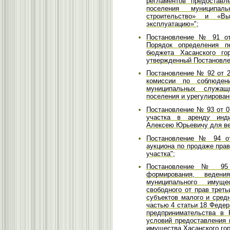
регламентов предоставл
поселения муниципа
строительство» и «В
эксплуатацию»";
Постановление № 91 от 
Порядок определения п
бюджета Хасанского го
утвержденный Постановлен
Постановление № 92 от 2
комиссии по соблюден
муниципальных служащи
поселения и урегулирован
Постановление № 93 от 0
участка в аренду инди
Алексею Юрьевичу для ве
Постановление № 94 от 
аукциона по продаже пра
участка";
Постановление № 95 
формирования, ведения
муниципального имуще
свободного от прав трет
субъектов малого и сред
частью 4 статьи 18 Федер
предпринимательства в 
условий предоставления 
имущества Хасанского гор