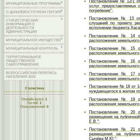
Постановление № 12/1 от
МУНИЦИПАЛЬНЫЕ ПРОГРАММЫ
услуг предоставляемых с
погребение";
О ДАЛЬНЕВОСТОЧНОМ ГЕКТАРЕ
Постановление № 13 от 
СТАТИСТИЧЕСКАЯ
слушаний по проекту ре
ИНФОРМАЦИЯ О
исполнении бюджета Хасанс
ДЕЯТЕЛЬНОСТИ
АДМИНИСТРАЦИИ
Постановление № 14 от
расположения земельного 
МУНИЦИПАЛЬНОЕ ИМУЩЕСТВО
Постановление № 15 от
МУНИЦИПАЛЬНЫЙ КОНТРОЛЬ
расположения земельного 
ТЕРРИТОРИАЛЬНОЕ
ОБЩЕСТВЕННОЕ
Постановление № 16 от
САМОУПРАВЛЕНИЕ
расположения земельного 
ВСЕРОССИЙСКАЯ ПЕРЕПИСЬ
Постановление № 17 от
НАСЕЛЕНИЯ 2020
расположения земельного 
Постановление № 18 от 14
Статистика
нуждающегося в жилом п
Постановление № 19 от
Онлайн всего:
1
Гостей:
1
расположения земельного 
Пользователей:
0
Постановление № 20 от
размещения на публичной
Е.В.";
Постановление № 21 от
размещения на публичн
Сычёва М.Ю.";