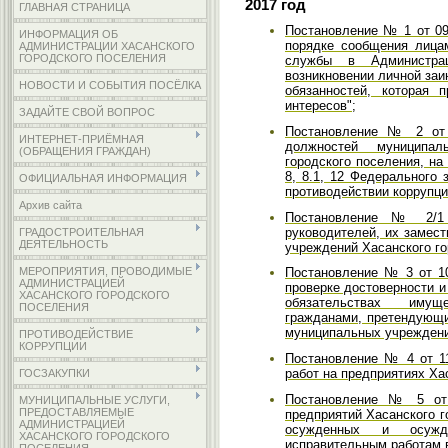
2017 год
ГЛАВНАЯ СТРАНИЦА
Постановление № 1 от 09
ИНФОРМАЦИЯ ОБ
порядке сообщения лица
АДМИНИСТРАЦИИ ХАСАНСКОГО
ГОРОДСКОГО ПОСЕЛЕНИЯ
службы в Администрац
возникновении личной за
НОВОСТИ И СОБЫТИЯ ПОСЁЛКА
обязанностей, которая 
интересов";
ЗАДАЙТЕ СВОЙ ВОПРОС
Постановление № 2 от 
ИНТЕРНЕТ-ПРИЁМНАЯ
должностей муниципал
(ОБРАЩЕНИЯ ГРАЖДАН)
городского поселения, на
8, 8.1, 12 Федерального
ОФИЦИАЛЬНАЯ ИНФОРМАЦИЯ
противодействии коррупци
Архив сайта
Постановление № 2/1 
руководителей, их замес
ГРАДОСТРОИТЕЛЬНАЯ
ДЕЯТЕЛЬНОСТЬ
учреждений Хасанского го
МЕРОПРИЯТИЯ, ПРОВОДИМЫЕ
Постановление № 3 от 10
АДМИНИСТРАЦИЕЙ
проверке достоверности и
ХАСАНСКОГО ГОРОДСКОГО
обязательствах имущ
ПОСЕЛЕНИЯ
гражданами, претендующ
муниципальных учреждени
ПРОТИВОДЕЙСТВИЕ
КОРРУПЦИИ
Постановление № 4 от 11
работ на предприятиях Хас
ГОСЗАКУПКИ
Постановление № 5 от 
МУНИЦИПАЛЬНЫЕ УСЛУГИ,
ПРЕДОСТАВЛЯЕМЫЕ
предприятий Хасанского г
АДМИНИСТРАЦИЕЙ
осужденных и осужд
ХАСАНСКОГО ГОРОДСКОГО
исправительным работам в