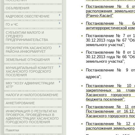
ПОСЕЛЕНИЯ
Постановление № 6 от 
ОБЪЯВЛЕНИЯ
расположения земельног
(Ранчо-Хасан)"
КАДРОВОЕ ОБЕСПЕЧЕНИЕ
Постановление № 6/
ГО и ЧС
антитеррористической ком
СУБЪЕКТАМ МАЛОГО И
Постановление № 7 от 13
СРЕДНЕГО
30.12.2013 года № 67 "О
ПРЕДПРИНИМАТЕЛЬСТВА
земельного участка";
ПРОКУРАТУРА ХАСАНСКОГО
РАЙОНА ИНФОРМИРУЕТ
Постановление № 8 от 13
30.12.2013 года № 66 "О
ЗЕМЕЛЬНЫЕ ОТНОШЕНИЯ
земельного участка";
МУНИЦИПАЛЬНЫЙ КОМИТЕТ
Постановление № 9 от 
ХАСАНСКОГО ГОРОДСКОГО
ПОСЕЛЕНИЯ
адреса";
МКУ "ХОЗУ АДМИНИСТРАЦИИ
Постановление № 10 от
ХГП"
закрепленных за гла
Хасанского городского
НАЛОГИ И НАЛОГООБЛАЖЕНИЕ
бюджета поселения";
АНКЕТИРОВАНИЕ
Постановление № 11 от 
Постановление от 16.1
ИНФОРМАЦИЯ О РЕЗУЛЬТАТАХ
ПРОВЕРОК, ПРОВЕДЁННЫХ В
Хасанского городского по
АДМИНИСТРАЦИИ ХАСАНСКОГО
ГОРОДСКОГО ПОСЕЛЕНИЯ
Постановление № 12 от
расположения земельного 
Памятки