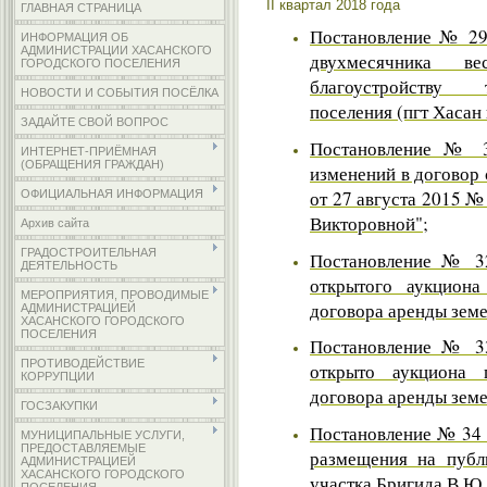
II квартал 2018 года
ГЛАВНАЯ СТРАНИЦА
Постановление № 29-
ИНФОРМАЦИЯ ОБ
АДМИНИСТРАЦИИ ХАСАНСКОГО
двухмесячника в
ГОРОДСКОГО ПОСЕЛЕНИЯ
благоустройству т
НОВОСТИ И СОБЫТИЯ ПОСЁЛКА
поселения (пгт Хасан 
ЗАДАЙТЕ СВОЙ ВОПРОС
Постановление № 3
ИНТЕРНЕТ-ПРИЁМНАЯ
(ОБРАЩЕНИЯ ГРАЖДАН)
изменений в договор
от 27 августа 2015 №
ОФИЦИАЛЬНАЯ ИНФОРМАЦИЯ
Викторовной";
Архив сайта
ГРАДОСТРОИТЕЛЬНАЯ
Постановление № 32
ДЕЯТЕЛЬНОСТЬ
открытого аукцион
МЕРОПРИЯТИЯ, ПРОВОДИМЫЕ
договора аренды земе
АДМИНИСТРАЦИЕЙ
ХАСАНСКОГО ГОРОДСКОГО
ПОСЕЛЕНИЯ
Постановление № 33
ПРОТИВОДЕЙСТВИЕ
открыто аукциона 
КОРРУПЦИИ
договора аренды земе
ГОСЗАКУПКИ
Постановление № 34 
МУНИЦИПАЛЬНЫЕ УСЛУГИ,
ПРЕДОСТАВЛЯЕМЫЕ
размещения на публ
АДМИНИСТРАЦИЕЙ
ХАСАНСКОГО ГОРОДСКОГО
участка Бригида В.Ю.