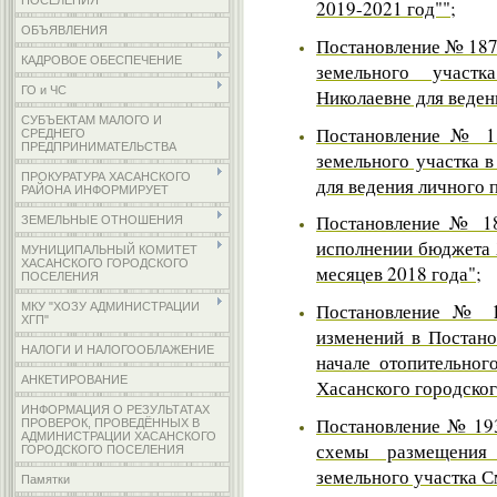
ПОСЕЛЕНИЯ
2019-2021 год"";
ОБЪЯВЛЕНИЯ
Постановление № 187 
КАДРОВОЕ ОБЕСПЕЧЕНИЕ
земельного участ
ГО и ЧС
Николаевне для веден
СУБЪЕКТАМ МАЛОГО И
Постановление № 18
СРЕДНЕГО
ПРЕДПРИНИМАТЕЛЬСТВА
земельного участка 
ПРОКУРАТУРА ХАСАНСКОГО
для ведения личного 
РАЙОНА ИНФОРМИРУЕТ
Постановление № 18
ЗЕМЕЛЬНЫЕ ОТНОШЕНИЯ
исполнении бюджета 
МУНИЦИПАЛЬНЫЙ КОМИТЕТ
ХАСАНСКОГО ГОРОДСКОГО
месяцев 2018 года"
;
ПОСЕЛЕНИЯ
Постановление № 1
МКУ "ХОЗУ АДМИНИСТРАЦИИ
ХГП"
изменений в Постано
НАЛОГИ И НАЛОГООБЛАЖЕНИЕ
начале отопительног
АНКЕТИРОВАНИЕ
Хасанского городског
ИНФОРМАЦИЯ О РЕЗУЛЬТАТАХ
Постановление № 193
ПРОВЕРОК, ПРОВЕДЁННЫХ В
АДМИНИСТРАЦИИ ХАСАНСКОГО
схемы размещения 
ГОРОДСКОГО ПОСЕЛЕНИЯ
земельного участка С
Памятки