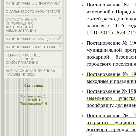
Постановление № 19
МУНИЦИПАЛЬНЫЕ ПРОГРАММЫ
изменений в Порядок
О ДАЛЬНЕВОСТОЧНОМ ГЕКТАРЕ
статей расходов бюд
СТАТИСТИЧЕСКАЯ
ИНФОРМАЦИЯ О
начиная с 2016 год
ДЕЯТЕЛЬНОСТИ
АДМИНИСТРАЦИИ
15.10.2015 г. № 41/1"
МУНИЦИПАЛЬНОЕ ИМУЩЕСТВО
Постановление № 196
МУНИЦИПАЛЬНЫЙ КОНТРОЛЬ
муниципальной прог
пожарной безопас
ТЕРРИТОРИАЛЬНОЕ
ОБЩЕСТВЕННОЕ
городского поселения
САМОУПРАВЛЕНИЕ
ВСЕРОССИЙСКАЯ ПЕРЕПИСЬ
Постановление № 197
НАСЕЛЕНИЯ 2020
выходные и празднич
Статистика
Постановление № 198 
Онлайн всего:
1
земельного учас
Гостей:
1
иосифовичу для веден
Пользователей:
0
Постановление № 19
открытого аукцион
договора аренды з