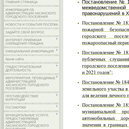
Постановление № 17
ГЛАВНАЯ СТРАНИЦА
межведомственн
ИНФОРМАЦИЯ ОБ
правонарушений в Х
АДМИНИСТРАЦИИ ХАСАНСКОГО
ГОРОДСКОГО ПОСЕЛЕНИЯ
П
остановление № 183
НОВОСТИ И СОБЫТИЯ ПОСЁЛКА
пожарной безопас
ЗАДАЙТЕ СВОЙ ВОПРОС
городского посе
ИНТЕРНЕТ-ПРИЁМНАЯ
пожароопасный перио
(ОБРАЩЕНИЯ ГРАЖДАН)
Постановление № 183
ОФИЦИАЛЬНАЯ ИНФОРМАЦИЯ
публичных слушани
Архив сайта
городского поселени
ГРАДОСТРОИТЕЛЬНАЯ
ДЕЯТЕЛЬНОСТЬ
и 2021 годов"
;
МЕРОПРИЯТИЯ, ПРОВОДИМЫЕ
Постановление № 184 
АДМИНИСТРАЦИЕЙ
ХАСАНСКОГО ГОРОДСКОГО
земельного участка 
ПОСЕЛЕНИЯ
для ведения личного 
ПРОТИВОДЕЙСТВИЕ
КОРРУПЦИИ
Постановление № 185
ГОСЗАКУПКИ
муниципальной п
МУНИЦИПАЛЬНЫЕ УСЛУГИ,
автомобильных дор
ПРЕДОСТАВЛЯЕМЫЕ
АДМИНИСТРАЦИЕЙ
значения в границах
ХАСАНСКОГО ГОРОДСКОГО