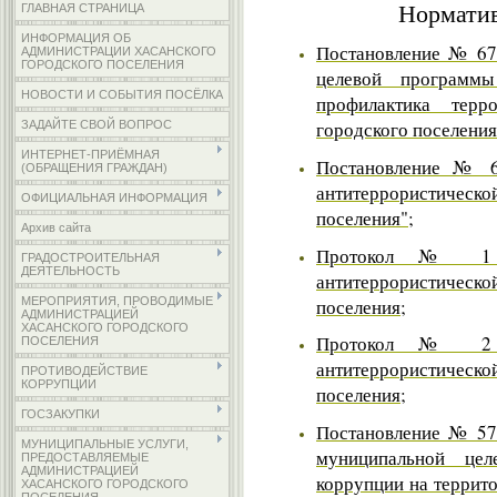
Норматив
ГЛАВНАЯ СТРАНИЦА
ИНФОРМАЦИЯ ОБ
Постановление № 67 
АДМИНИСТРАЦИИ ХАСАНСКОГО
ГОРОДСКОГО ПОСЕЛЕНИЯ
целевой программы
НОВОСТИ И СОБЫТИЯ ПОСЁЛКА
профилактика терр
городского поселения
ЗАДАЙТЕ СВОЙ ВОПРОС
ИНТЕРНЕТ-ПРИЁМНАЯ
Постановление № 6/
(ОБРАЩЕНИЯ ГРАЖДАН)
антитеррористическ
ОФИЦИАЛЬНАЯ ИНФОРМАЦИЯ
поселения";
Архив сайта
Протокол № 1 о
ГРАДОСТРОИТЕЛЬНАЯ
ДЕЯТЕЛЬНОСТЬ
антитеррористическ
поселения;
МЕРОПРИЯТИЯ, ПРОВОДИМЫЕ
АДМИНИСТРАЦИЕЙ
ХАСАНСКОГО ГОРОДСКОГО
Протокол № 2 о
ПОСЕЛЕНИЯ
антитеррористическ
ПРОТИВОДЕЙСТВИЕ
КОРРУПЦИИ
поселения;
ГОСЗАКУПКИ
Постановление № 57 
МУНИЦИПАЛЬНЫЕ УСЛУГИ,
муниципальной цел
ПРЕДОСТАВЛЯЕМЫЕ
АДМИНИСТРАЦИЕЙ
коррупции на террит
ХАСАНСКОГО ГОРОДСКОГО