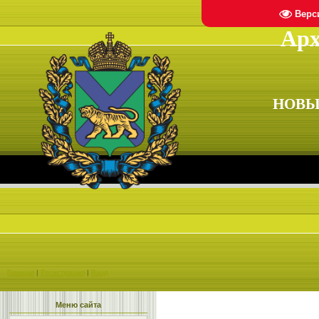
Верс
Арх
НОВЫ
Главная
|
Регистрация
|
Вход
Меню сайта