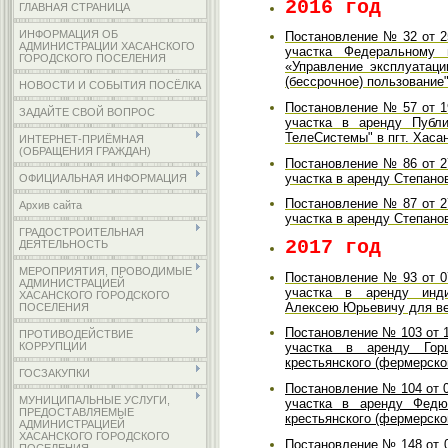
2016 год
ГЛАВНАЯ СТРАНИЦА
ИНФОРМАЦИЯ ОБ
Постановление № 32 от 2
АДМИНИСТРАЦИИ ХАСАНСКОГО
участка Федеральному 
ГОРОДСКОГО ПОСЕЛЕНИЯ
«Управление эксплуатац
(бессрочное) пользование"
НОВОСТИ И СОБЫТИЯ ПОСЁЛКА
Постановление № 57 от 1
ЗАДАЙТЕ СВОЙ ВОПРОС
участка в аренду Публ
ТелеСистемы" в пгт. Хасан
ИНТЕРНЕТ-ПРИЁМНАЯ
(ОБРАЩЕНИЯ ГРАЖДАН)
Постановление № 86 от 2
участка в аренду Степано
ОФИЦИАЛЬНАЯ ИНФОРМАЦИЯ
Постановление № 87 от 2
Архив сайта
участка в аренду Степано
ГРАДОСТРОИТЕЛЬНАЯ
2017 год
ДЕЯТЕЛЬНОСТЬ
МЕРОПРИЯТИЯ, ПРОВОДИМЫЕ
Постановление № 93 от 0
АДМИНИСТРАЦИЕЙ
участка в аренду инди
ХАСАНСКОГО ГОРОДСКОГО
Алексею Юрьевичу для ве
ПОСЕЛЕНИЯ
Постановление № 103 от 1
ПРОТИВОДЕЙСТВИЕ
КОРРУПЦИИ
участка в аренду Го
крестьянского (фермерског
ГОСЗАКУПКИ
Постановление № 104 от 0
МУНИЦИПАЛЬНЫЕ УСЛУГИ,
участка в аренду Федю
ПРЕДОСТАВЛЯЕМЫЕ
крестьянского (фермерског
АДМИНИСТРАЦИЕЙ
ХАСАНСКОГО ГОРОДСКОГО
Постановление № 148 от 0