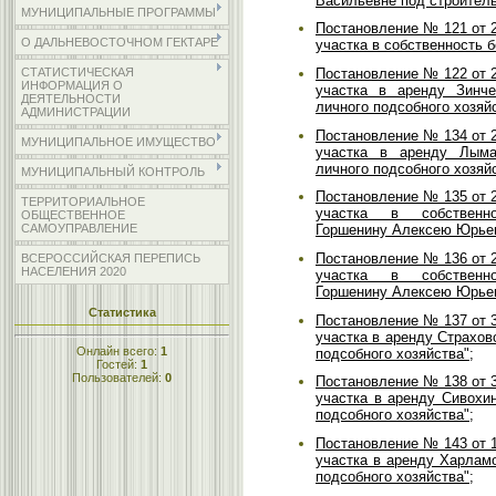
Васильевне под строитель
МУНИЦИПАЛЬНЫЕ ПРОГРАММЫ
Постановление № 121 от 2
О ДАЛЬНЕВОСТОЧНОМ ГЕКТАРЕ
участка в собственность 
СТАТИСТИЧЕСКАЯ
Постановление № 122 от 2
ИНФОРМАЦИЯ О
участка в аренду Зинч
ДЕЯТЕЛЬНОСТИ
личного подсобного хозяйс
АДМИНИСТРАЦИИ
Постановление № 134 от 2
МУНИЦИПАЛЬНОЕ ИМУЩЕСТВО
участка в аренду Лыма
личного подсобного хозяйс
МУНИЦИПАЛЬНЫЙ КОНТРОЛЬ
Постановление № 135 от 2
ТЕРРИТОРИАЛЬНОЕ
участка в собственн
ОБЩЕСТВЕННОЕ
САМОУПРАВЛЕНИЕ
Горшенину Алексею Юрьев
Постановление № 136 от 2
ВСЕРОССИЙСКАЯ ПЕРЕПИСЬ
НАСЕЛЕНИЯ 2020
участка в собственн
Горшенину Алексею Юрьев
Статистика
Постановление № 137 от 3
участка в аренду Страхов
Онлайн всего:
1
подсобного хозяйства";
Гостей:
1
Пользователей:
0
Постановление № 138 от 3
участка в аренду Сивохи
подсобного хозяйства";
Постановление № 143 от 1
участка в аренду Харлам
подсобного хозяйства";