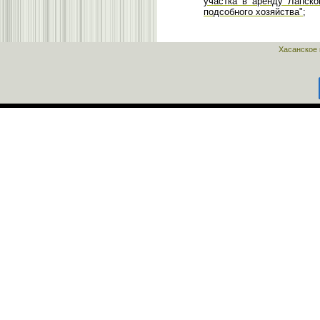
участка в аренду Лапск
подсобного хозяйства";
Хасанское 