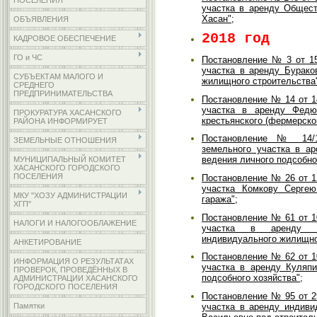
ПОСЕЛЕНИЯ
участка в аренду Общест
Хасан";
ОБЪЯВЛЕНИЯ
2018 год
КАДРОВОЕ ОБЕСПЕЧЕНИЕ
ГО и ЧС
Постановление № 3 от 15
участка в аренду Бурако
СУБЪЕКТАМ МАЛОГО И
жилищного строительства
СРЕДНЕГО
ПРЕДПРИНИМАТЕЛЬСТВА
Постановление № 14 от 1
участка в аренду Федю
ПРОКУРАТУРА ХАСАНСКОГО
крестьянского (фермерског
РАЙОНА ИНФОРМИРУЕТ
Постановление № 14/1
ЗЕМЕЛЬНЫЕ ОТНОШЕНИЯ
земельного участка в а
ведения личного подсобно
МУНИЦИПАЛЬНЫЙ КОМИТЕТ
ХАСАНСКОГО ГОРОДСКОГО
ПОСЕЛЕНИЯ
Постановление № 26 от 1
участка Комкову Сергею
МКУ "ХОЗУ АДМИНИСТРАЦИИ
гаража";
ХГП"
Постановление № 61 от 1
НАЛОГИ И НАЛОГООБЛАЖЕНИЕ
участка в аренду С
индивидуального жилищно
АНКЕТИРОВАНИЕ
Постановление № 62 от 1
ИНФОРМАЦИЯ О РЕЗУЛЬТАТАХ
участка в аренду Куляп
ПРОВЕРОК, ПРОВЕДЁННЫХ В
подсобного хозяйства";
АДМИНИСТРАЦИИ ХАСАНСКОГО
ГОРОДСКОГО ПОСЕЛЕНИЯ
Постановление № 95 от 2
участка в аренду индив
Памятки