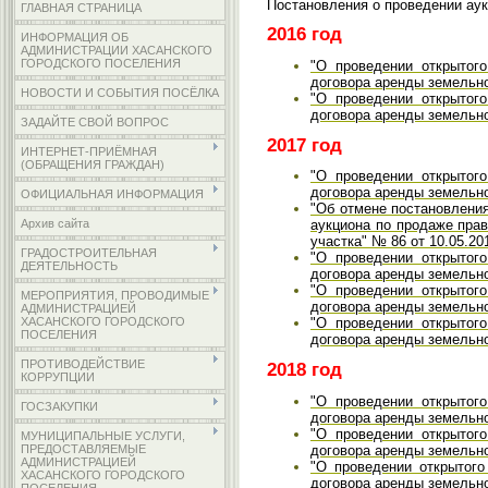
Постановления о проведении ау
ГЛАВНАЯ СТРАНИЦА
2016 год
ИНФОРМАЦИЯ ОБ
АДМИНИСТРАЦИИ ХАСАНСКОГО
ГОРОДСКОГО ПОСЕЛЕНИЯ
"О проведении открытог
договора аренды земельног
НОВОСТИ И СОБЫТИЯ ПОСЁЛКА
"О проведении открытог
договора аренды земельног
ЗАДАЙТЕ СВОЙ ВОПРОС
2017 год
ИНТЕРНЕТ-ПРИЁМНАЯ
(ОБРАЩЕНИЯ ГРАЖДАН)
"О проведении открытог
договора аренды земельног
ОФИЦИАЛЬНАЯ ИНФОРМАЦИЯ
"Об отмене постановления
Архив сайта
аукциона по продаже пра
участка" № 86 от 10.05.201
ГРАДОСТРОИТЕЛЬНАЯ
"О проведении открытог
ДЕЯТЕЛЬНОСТЬ
договора аренды земельног
"О проведении открытог
МЕРОПРИЯТИЯ, ПРОВОДИМЫЕ
договора аренды земельног
АДМИНИСТРАЦИЕЙ
ХАСАНСКОГО ГОРОДСКОГО
"О проведении открытог
ПОСЕЛЕНИЯ
договора аренды земельног
ПРОТИВОДЕЙСТВИЕ
2018 год
КОРРУПЦИИ
"О проведении открытог
ГОСЗАКУПКИ
договора аренды земельног
"О проведении открытог
МУНИЦИПАЛЬНЫЕ УСЛУГИ,
договора аренды земельног
ПРЕДОСТАВЛЯЕМЫЕ
АДМИНИСТРАЦИЕЙ
"О проведении открытог
ХАСАНСКОГО ГОРОДСКОГО
договора аренды земельног