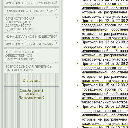
проведению торгов по п
МУНИЦИПАЛЬНЫЕ ПРОГРАММЫ
муниципальной собствен
О ДАЛЬНЕВОСТОЧНОМ ГЕКТАРЕ
которые не разграничен
таких земельных участков
СТАТИСТИЧЕСКАЯ
Протокол № 12 от 22.08.2
ИНФОРМАЦИЯ О
проведению торгов по п
ДЕЯТЕЛЬНОСТИ
муниципальной собствен
АДМИНИСТРАЦИИ
которые не разграничен
МУНИЦИПАЛЬНОЕ ИМУЩЕСТВО
таких земельных участков
Протокол № 13 от 23.08.2
МУНИЦИПАЛЬНЫЙ КОНТРОЛЬ
проведению торгов по п
муниципальной собствен
ТЕРРИТОРИАЛЬНОЕ
которые не разграничен
ОБЩЕСТВЕННОЕ
таких земельных участков
САМОУПРАВЛЕНИЕ
Протокол № 14 от 07.09.2
ВСЕРОССИЙСКАЯ ПЕРЕПИСЬ
проведению торгов по п
НАСЕЛЕНИЯ 2020
муниципальной собствен
которые не разграничен
таких земельных участков
Статистика
Протокол № 15 от 12.09.2
проведению торгов по п
Онлайн всего:
1
муниципальной собствен
Гостей:
1
которые не разграничен
Пользователей:
0
таких земельных участков
Протокол № 16 от 13.09.2
проведению торгов по п
муниципальной собствен
которые не разграничен
таких земельных участков
Протокол № 17 от 10.10.2