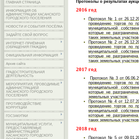
Протоколы о результатах аукц
ГЛАВНАЯ СТРАНИЦА
2016 год
ИНФОРМАЦИЯ ОБ
АДМИНИСТРАЦИИ ХАСАНСКОГО
ГОРОДСКОГО ПОСЕЛЕНИЯ
Протокол № 1 от 26.12.2
проведению торгов по п
НОВОСТИ И СОБЫТИЯ ПОСЁЛКА
муниципальной собствен
которые не разграничен
ЗАДАЙТЕ СВОЙ ВОПРОС
таких земельных участков
Протокол № 2 от 26.12.2
ИНТЕРНЕТ-ПРИЁМНАЯ
проведению торгов по п
(ОБРАЩЕНИЯ ГРАЖДАН)
муниципальной собствен
ОФИЦИАЛЬНАЯ ИНФОРМАЦИЯ
которые не разграничен
таких земельных участков
Архив сайта
2017 год
ГРАДОСТРОИТЕЛЬНАЯ
ДЕЯТЕЛЬНОСТЬ
Протокол № 3 от 06.06.2
проведению торгов по п
МЕРОПРИЯТИЯ, ПРОВОДИМЫЕ
муниципальной собствен
АДМИНИСТРАЦИЕЙ
ХАСАНСКОГО ГОРОДСКОГО
которые не разграничен
ПОСЕЛЕНИЯ
земельных участков;
Протокол № 4 от 12.07.2
ПРОТИВОДЕЙСТВИЕ
проведению торгов по п
КОРРУПЦИИ
муниципальной собствен
которые не разграничен
ГОСЗАКУПКИ
таких земельных участков
МУНИЦИПАЛЬНЫЕ УСЛУГИ,
2018 год
ПРЕДОСТАВЛЯЕМЫЕ
АДМИНИСТРАЦИЕЙ
ХАСАНСКОГО ГОРОДСКОГО
Протокол № 5 от 09.01.2