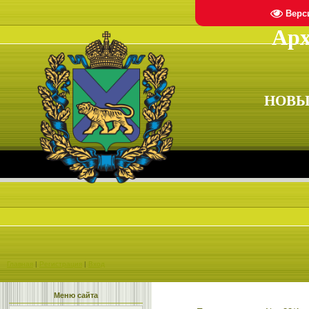
Верс
Арх
НОВЫ
Главная
|
Регистрация
|
Вход
Меню сайта