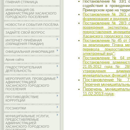
Постановление № 33/1 о
ГЛАВНАЯ СТРАНИЦА
содействия в проведени
Приморском крае на терри
ИНФОРМАЦИЯ ОБ
АДМИНИСТРАЦИИ ХАСАНСКОГО
Постановление № 26/1 о
ГОРОДСКОГО ПОСЕЛЕНИЯ
формирования и ведения 
Постановление № 28/3 о
НОВОСТИ И СОБЫТИЯ ПОСЁЛКА
проведения экспертизы
предоставления муниципа
ЗАДАЙТЕ СВОЙ ВОПРОС
Хасанского городского по
Постановление № 45 от 0
ИНТЕРНЕТ-ПРИЁМНАЯ
(ОБРАЩЕНИЯ ГРАЖДАН)
за реализацию Плана ме
перевода предоставл
ОФИЦИАЛЬНАЯ ИНФОРМАЦИЯ
электронный вид";
Постановление № 64 от 
Архив сайта
Постановление админист
21.05.2012 года № 28/
ГРАДОСТРОИТЕЛЬНАЯ
утверждения админи
ДЕЯТЕЛЬНОСТЬ
муниципальных функций (
МЕРОПРИЯТИЯ, ПРОВОДИМЫЕ
Постановление № 7 
АДМИНИСТРАЦИЕЙ
Перечня муниципальных
ХАСАНСКОГО ГОРОДСКОГО
Перечень муниципал
ПОСЕЛЕНИЯ
11.02.2013 года;
ПРОТИВОДЕЙСТВИЕ
КОРРУПЦИИ
ГОСЗАКУПКИ
МУНИЦИПАЛЬНЫЕ УСЛУГИ,
ПРЕДОСТАВЛЯЕМЫЕ
АДМИНИСТРАЦИЕЙ
ХАСАНСКОГО ГОРОДСКОГО