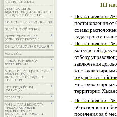
III кв
ГЛАВНАЯ СТРАНИЦА
ИНФОРМАЦИЯ ОБ
АДМИНИСТРАЦИИ ХАСАНСКОГО
Постановление № 4
ГОРОДСКОГО ПОСЕЛЕНИЯ
постановления от 
НОВОСТИ И СОБЫТИЯ ПОСЁЛКА
схемы расположени
ЗАДАЙТЕ СВОЙ ВОПРОС
кадастровом плане
ИНТЕРНЕТ-ПРИЁМНАЯ
(ОБРАЩЕНИЯ ГРАЖДАН)
Постановление № 4
ОФИЦИАЛЬНАЯ ИНФОРМАЦИЯ
конкурсной докум
Архив сайта
отбору управляющ
ГРАДОСТРОИТЕЛЬНАЯ
заключения догово
ДЕЯТЕЛЬНОСТЬ
многоквартирными
МЕРОПРИЯТИЯ, ПРОВОДИМЫЕ
АДМИНИСТРАЦИЕЙ
имущества собств
ХАСАНСКОГО ГОРОДСКОГО
ПОСЕЛЕНИЯ
многоквартирных 
ПРОТИВОДЕЙСТВИЕ
территории Хасанс
КОРРУПЦИИ
ГОСЗАКУПКИ
Постановление № 4
МУНИЦИПАЛЬНЫЕ УСЛУГИ,
об исполнении бюд
ПРЕДОСТАВЛЯЕМЫЕ
АДМИНИСТРАЦИЕЙ
поселения за 6 мес
ХАСАНСКОГО ГОРОДСКОГО