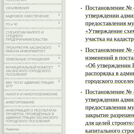
ПОСЕЛЕНИЯ
Постановление № 4
ОБЪЯВЛЕНИЯ
утверждении адми
КАДРОВОЕ ОБЕСПЕЧЕНИЕ
предоставления м
ГО и ЧС
«Утверждение схе
СУБЪЕКТАМ МАЛОГО И
СРЕДНЕГО
участка на кадаст
ПРЕДПРИНИМАТЕЛЬСТВА
Постановление № 4
ПРОКУРАТУРА ХАСАНСКОГО
РАЙОНА ИНФОРМИРУЕТ
изменений в постан
ЗЕМЕЛЬНЫЕ ОТНОШЕНИЯ
«Об утверждении 
МУНИЦИПАЛЬНЫЙ КОМИТЕТ
распорядка в адми
ХАСАНСКОГО ГОРОДСКОГО
ПОСЕЛЕНИЯ
городского поселе
МКУ "ХОЗУ АДМИНИСТРАЦИИ
ХГП"
Постановление № 4
НАЛОГИ И НАЛОГООБЛАЖЕНИЕ
утверждении адми
АНКЕТИРОВАНИЕ
предоставления м
ИНФОРМАЦИЯ О РЕЗУЛЬТАТАХ
закрытие разрешен
ПРОВЕРОК, ПРОВЕДЁННЫХ В
АДМИНИСТРАЦИИ ХАСАНСКОГО
для целей строите
ГОРОДСКОГО ПОСЕЛЕНИЯ
капитального стро
Памятки