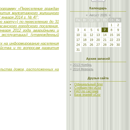
рограмму «Переселение граждан
Календарь
звития малоэтажного жилищного
«
Август 2026
»
 января 2014 г. № 4)
";
Пн
Вт
Ср
Чт
Пт
Сб
Вс
ю карту») по переселению до 31
1
2
санского городского поселения
нваря 2012 года аварийными и
3
4
5
6
7
8
9
эксплуатации) (утвержденный
10
11
12
13
14
15
16
17
18
19
20
21
22
23
ых
на информирование населения
24
25
26
27
28
29
30
йства и по вопросам
развития
31
Архив записей
2013 Ноябрь
льства домов, расположенных на
2014 Февраль
Друзья сайта
Официальный блог
Сообщество uCoz
FAQ по системе
База знаний uCoz