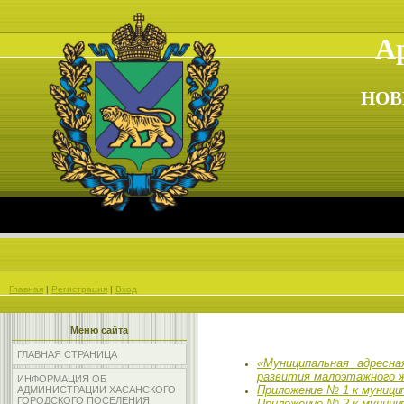
Ар
НОВ
Главная
|
Регистрация
|
Вход
Меню сайта
ГЛАВНАЯ СТРАНИЦА
«Муниципальная адресн
развития малоэтажного
ИНФОРМАЦИЯ ОБ
Приложение № 1 к муници
АДМИНИСТРАЦИИ ХАСАНСКОГО
ГОРОДСКОГО ПОСЕЛЕНИЯ
Приложение № 2 к муници