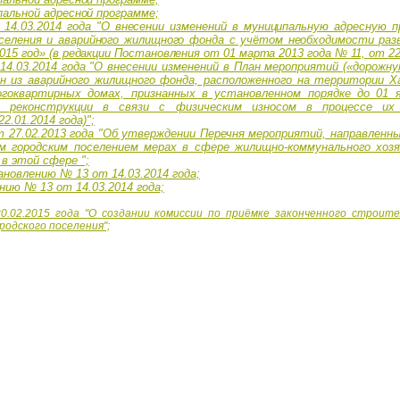
пальной адресной программе;
4.03.2014 года "
О внесении изменений в муниципальную адресную п
оселения и аварийного жилищного фонда с учётом необходимости ра
15 год» (в редакции Постановления от 01 марта 2013 года № 11,
от 22
4.03.2014 года "О внесении изменений в План мероприятий («дорожну
ан из аварийного жилищного фонда, расположенного на территории Ха
гоквартирных домах, признанных в установленном порядке до 01 я
 реконструкции в связи с физическим износом в процессе их 
.01.2014 года)";
27.02.2013 года "
Об утверждении Перечня мероприятий, направленн
м городским поселением мерах в сфере
жилищно-коммунального хозя
 в этой сфере
";
новлению № 13 от 14.03.2014 года;
нию № 13 от 14.03.2014 года;
.02.2015 года "О создании комиссии по приёмке законченного строите
одского поселения";