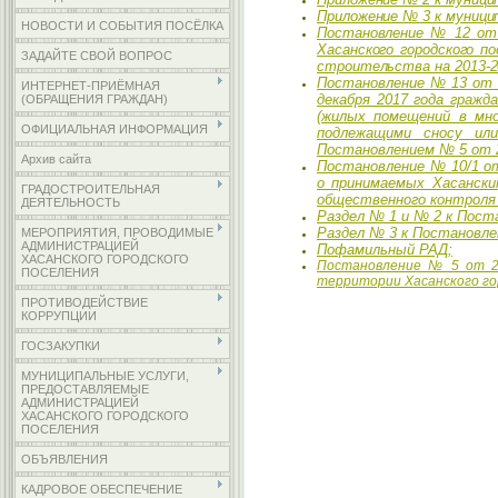
Приложение № 3 к муници
НОВОСТИ И СОБЫТИЯ ПОСЁЛКА
Постановление № 12 от 1
Хасанского городского п
ЗАДАЙТЕ СВОЙ ВОПРОС
строительства на 2013-20
Постановление № 13 от 1
ИНТЕРНЕТ-ПРИЁМНАЯ
декабря 2017 года гражд
(ОБРАЩЕНИЯ ГРАЖДАН)
(жилых помещений в мно
ОФИЦИАЛЬНАЯ ИНФОРМАЦИЯ
подлежащими сносу или
Постановлением № 5 от 22
Архив сайта
Постановление № 10/1 от 
о принимаемых Хасански
ГРАДОСТРОИТЕЛЬНАЯ
общественного контроля
ДЕЯТЕЛЬНОСТЬ
Раздел № 1 и № 2 к Поста
Раздел № 3 к Постановле
МЕРОПРИЯТИЯ, ПРОВОДИМЫЕ
АДМИНИСТРАЦИЕЙ
Пофамильный РАД;
ХАСАНСКОГО ГОРОДСКОГО
Постановление № 5 от 20
ПОСЕЛЕНИЯ
территории Хасанского гор
ПРОТИВОДЕЙСТВИЕ
КОРРУПЦИИ
ГОСЗАКУПКИ
МУНИЦИПАЛЬНЫЕ УСЛУГИ,
ПРЕДОСТАВЛЯЕМЫЕ
АДМИНИСТРАЦИЕЙ
ХАСАНСКОГО ГОРОДСКОГО
ПОСЕЛЕНИЯ
ОБЪЯВЛЕНИЯ
КАДРОВОЕ ОБЕСПЕЧЕНИЕ