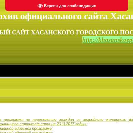
Версия для слабовидящих
хив официального сайта Хасан
ЫЙ САЙТ ХАСАНСКОГО ГОРОДСКОГО ПОС
http://khasanskoepo
ая программа по переселению граждан из аварийного жилищного 
 жилищного строительства
на 2013-2017 годы»;
пальной адресной программе;
пальной адресной программе;