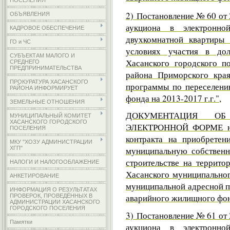
ПОСЕЛЕНИЯ
2) Постановление № 60 от 
ОБЪЯВЛЕНИЯ
аукциона в электронн
КАДРОВОЕ ОБЕСПЕЧЕНИЕ
двухкомнатной квартиры
ГО и ЧС
условиях участия в дол
СУБЪЕКТАМ МАЛОГО И
Хасанского городского п
СРЕДНЕГО
ПРЕДПРИНИМАТЕЛЬСТВА
района Приморского кра
ПРОКУРАТУРА ХАСАНСКОГО
программы по переселени
РАЙОНА ИНФОРМИРУЕТ
фонда на 2013-2017 г.г.",
ЗЕМЕЛЬНЫЕ ОТНОШЕНИЯ
ДОКУМЕНТАЦИЯ О
МУНИЦИПАЛЬНЫЙ КОМИТЕТ
ХАСАНСКОГО ГОРОДСКОГО
ЭЛЕКТРОННОЙ ФОРМЕ на 
ПОСЕЛЕНИЯ
контракта на приобретен
МКУ "ХОЗУ АДМИНИСТРАЦИИ
ХГП"
муниципальную собственн
строительстве на террито
НАЛОГИ И НАЛОГООБЛАЖЕНИЕ
Хасанского муниципальног
АНКЕТИРОВАНИЕ
муниципальной адресной п
ИНФОРМАЦИЯ О РЕЗУЛЬТАТАХ
аварийного жилищного фонд
ПРОВЕРОК, ПРОВЕДЁННЫХ В
АДМИНИСТРАЦИИ ХАСАНСКОГО
ГОРОДСКОГО ПОСЕЛЕНИЯ
3) Постановление № 61 от 
Памятки
аукциона в электронн