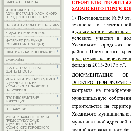
СТРОИТЕЛЬСТВО ЖИЛЫХ
ГЛАВНАЯ СТРАНИЦА
ХАСАНСКОГО ГОРОДСКОГО
ИНФОРМАЦИЯ ОБ
АДМИНИСТРАЦИИ ХАСАНСКОГО
1) Постановление № 59 от 
ГОРОДСКОГО ПОСЕЛЕНИЯ
аукциона в электронн
НОВОСТИ И СОБЫТИЯ ПОСЁЛКА
двухкомнатной квартиры
ЗАДАЙТЕ СВОЙ ВОПРОС
условиях участия в дол
ИНТЕРНЕТ-ПРИЁМНАЯ
Хасанского городского п
(ОБРАЩЕНИЯ ГРАЖДАН)
района Приморского кра
ОФИЦИАЛЬНАЯ ИНФОРМАЦИЯ
программы по переселени
Архив сайта
фонда на 2013-2017 г.г.",
ГРАДОСТРОИТЕЛЬНАЯ
ДЕЯТЕЛЬНОСТЬ
ДОКУМЕНТАЦИЯ О
МЕРОПРИЯТИЯ, ПРОВОДИМЫЕ
ЭЛЕКТРОННОЙ ФОРМЕ
АДМИНИСТРАЦИЕЙ
ХАСАНСКОГО ГОРОДСКОГО
контракта на приобретен
ПОСЕЛЕНИЯ
муниципальную собственн
ПРОТИВОДЕЙСТВИЕ
КОРРУПЦИИ
строительстве на террито
ГОСЗАКУПКИ
Хасанского муниципальног
МУНИЦИПАЛЬНЫЕ УСЛУГИ,
муниципальной адресной п
ПРЕДОСТАВЛЯЕМЫЕ
АДМИНИСТРАЦИЕЙ
ХАСАНСКОГО ГОРОДСКОГО
аварийного жилищного фонд