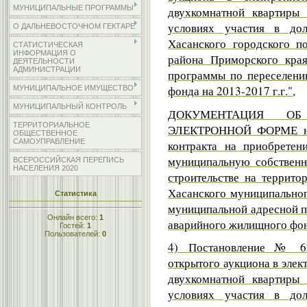
МУНИЦИПАЛЬНЫЕ ПРОГРАММЫ
двухкомнатной квартиры
условиях участия в дол
О ДАЛЬНЕВОСТОЧНОМ ГЕКТАРЕ
Хасанского городского п
СТАТИСТИЧЕСКАЯ
ИНФОРМАЦИЯ О
района Приморского кра
ДЕЯТЕЛЬНОСТИ
АДМИНИСТРАЦИИ
программы по переселени
фонда на 2013-2017 г.г.",
МУНИЦИПАЛЬНОЕ ИМУЩЕСТВО
МУНИЦИПАЛЬНЫЙ КОНТРОЛЬ
ДОКУМЕНТАЦИЯ О
ТЕРРИТОРИАЛЬНОЕ
ЭЛЕКТРОННОЙ ФОРМЕ на 
ОБЩЕСТВЕННОЕ
САМОУПРАВЛЕНИЕ
контракта на приобретен
муниципальную собственн
ВСЕРОССИЙСКАЯ ПЕРЕПИСЬ
НАСЕЛЕНИЯ 2020
строительстве на террито
Хасанского муниципальног
Статистика
муниципальной адресной п
Онлайн всего:
1
аварийного жилищного фонд
Гостей:
1
Пользователей:
0
4) Постановление № 62
открытого аукциона в эле
двухкомнатной квартиры
условиях участия в дол