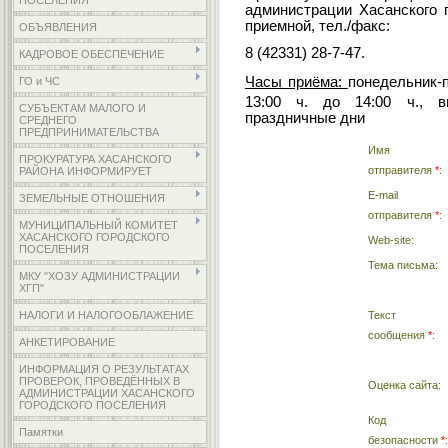
ПОСЕЛЕНИЯ
администрации Хасанского 
приемной, тел./факс:
ОБЪЯВЛЕНИЯ
8 (42331) 28-7-47.
КАДРОВОЕ ОБЕСПЕЧЕНИЕ
Часы приёма:
понедельник-п
ГО и ЧС
13:00 ч. до 14:00 ч.,
в
СУБЪЕКТАМ МАЛОГО И
праздничные дни
СРЕДНЕГО
ПРЕДПРИНИМАТЕЛЬСТВА
Имя
ПРОКУРАТУРА ХАСАНСКОГО
отправителя
*
:
РАЙОНА ИНФОРМИРУЕТ
E-mail
ЗЕМЕЛЬНЫЕ ОТНОШЕНИЯ
отправителя
*
:
МУНИЦИПАЛЬНЫЙ КОМИТЕТ
ХАСАНСКОГО ГОРОДСКОГО
Web-site:
ПОСЕЛЕНИЯ
Тема письма:
МКУ "ХОЗУ АДМИНИСТРАЦИИ
ХГП"
Текст
НАЛОГИ И НАЛОГООБЛАЖЕНИЕ
сообщения
*
:
АНКЕТИРОВАНИЕ
ИНФОРМАЦИЯ О РЕЗУЛЬТАТАХ
ПРОВЕРОК, ПРОВЕДЁННЫХ В
Оценка сайта:
АДМИНИСТРАЦИИ ХАСАНСКОГО
ГОРОДСКОГО ПОСЕЛЕНИЯ
Код
Памятки
безопасности
*
: