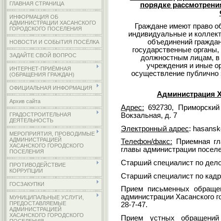
ГЛАВНАЯ СТРАНИЦА
порядке рассмотрени
ИНФОРМАЦИЯ ОБ
АДМИНИСТРАЦИИ ХАСАНСКОГО
Граждане имеют право о
ГОРОДСКОГО ПОСЕЛЕНИЯ
индивидуальные и коллек
объединений граждан
НОВОСТИ И СОБЫТИЯ ПОСЁЛКА
государственные органы,
ЗАДАЙТЕ СВОЙ ВОПРОС
должностным лицам, в
учреждения и иные о
ИНТЕРНЕТ-ПРИЁМНАЯ
осуществление публично 
(ОБРАЩЕНИЯ ГРАЖДАН)
ОФИЦИАЛЬНАЯ ИНФОРМАЦИЯ
Администрация Х
Архив сайта
Адрес:
692730, Приморский к
Вокзальная, д. 7
ГРАДОСТРОИТЕЛЬНАЯ
ДЕЯТЕЛЬНОСТЬ
Электронный адрес
: hasans
МЕРОПРИЯТИЯ, ПРОВОДИМЫЕ
АДМИНИСТРАЦИЕЙ
Телефон/факс:
Приемная гл
ХАСАНСКОГО ГОРОДСКОГО
главы администрации поселен
ПОСЕЛЕНИЯ
Старший специалист по дело
ПРОТИВОДЕЙСТВИЕ
КОРРУПЦИИ
Старший специалист по кадр
ГОСЗАКУПКИ
Прием письменных обращен
администрации Хасанского го
МУНИЦИПАЛЬНЫЕ УСЛУГИ,
ПРЕДОСТАВЛЯЕМЫЕ
28-7-47.
АДМИНИСТРАЦИЕЙ
ХАСАНСКОГО ГОРОДСКОГО
Прием устных обращений