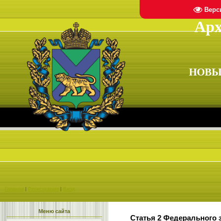
Верс
Арх
НОВЫ
Главная
|
Регистрация
|
Вход
Меню сайта
Статья 2 Федерального з