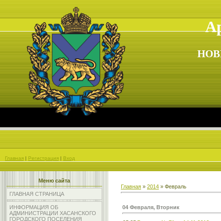
Ар
НОВ
Главная
|
Регистрация
|
Вход
Меню сайта
Главная
»
2014
»
Февраль
ГЛАВНАЯ СТРАНИЦА
04 Февраля, Вторник
ИНФОРМАЦИЯ ОБ
АДМИНИСТРАЦИИ ХАСАНСКОГО
ГОРОДСКОГО ПОСЕЛЕНИЯ